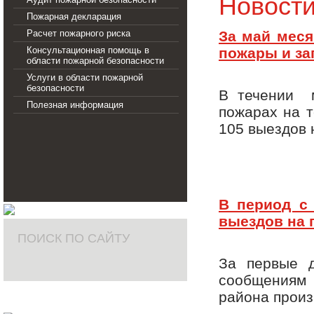
Новост
Пожарная декларация
Расчет пожарного риска
За май меся
Консультационная помощь в
пожары и за
области пожарной безопасности
Услуги в области пожарной
безопасности
В течении 
Полезная информация
пожарах на т
105 выездов 
В период с
выездов на 
ПОИСК ПО САЙТУ
За первые 
сообщениям 
района прои