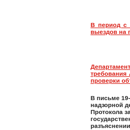
В период с
выездов на 
Департамен
требования 
проверки об
В письме 19-
надзорной де
Протокола з
государствен
разъяснении