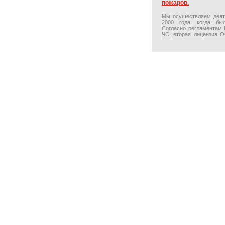
пожаров.
Мы осуществляем деят
2000 года, когда бы
Согласно регламентам 
ЧС, вторая лицензия 
срок в 3 года в 2003 году
В 2014 году мы полу
осуществление деятельн