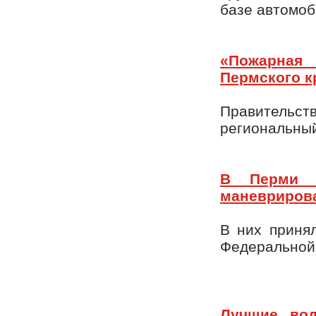
базе автомоб
«Пожарная 
Пермского к
Правительст
региональный
В Перми с
маневриров
В них приня
Федеральной 
Лучшие вод