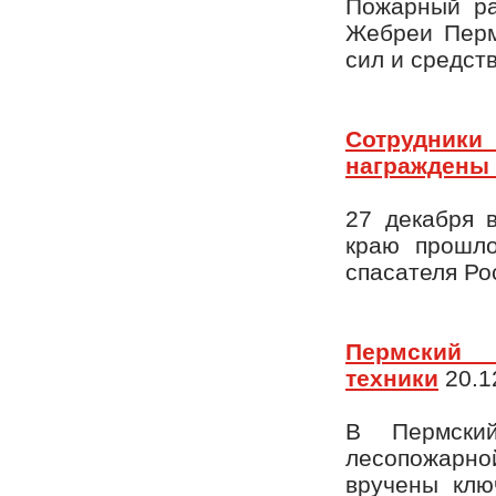
Пожарный ра
Жебреи Перм
сил и средст
Сотрудник
награждены 
27 декабря 
краю прошло
спасателя Ро
Пермский 
техники
20.1
В Пермски
лесопожарно
вручены клю